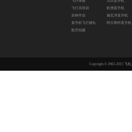
飞行体验
贝尔直升机
飞行员培训
欧洲直升机
农林作业
施瓦泽直升机
直升机飞行婚礼
阿古斯特直升机
航空拍摄
Copyright © 2002-201