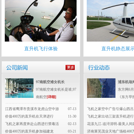
直升机飞行体验
直升机静态展
97南航空难女机长
浦东机场
97南航空难女机长是谁,97
东方网6月
南航空
[详细]
《东方早
江西省鹰潭市贵溪市龙虎山空中游
07-13
飞机之家空中广告引爆山西吕
价值400万的直升机在天津进行
11-30
飞机之家出动三架直升机进行
飞机之家再度奔赴山西进行禁毒活
02-13
花漾九江-追浔清明-最美人间
价值400万的直升机参加福建龙
03-21
济南莱芜茂业天地广场租400