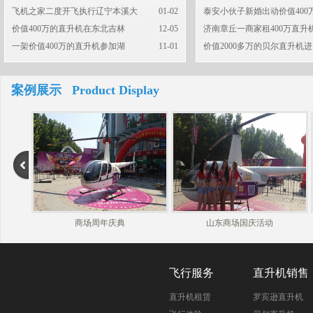
飞机之家二度开飞执行辽宁本溪大
01-02
泰安小伙子新婚出动价值400
价值400万的直升机在东北吉林
12-05
济南章丘一商家租400万直升
一架价值400万的直升机参加湖
11-01
价值2000多万的贝尔直升机进
案例展示 Product Display
商场周年庆典
山东商场国庆活动
飞行服务
直升机销售
直升机租赁
罗宾逊直升机