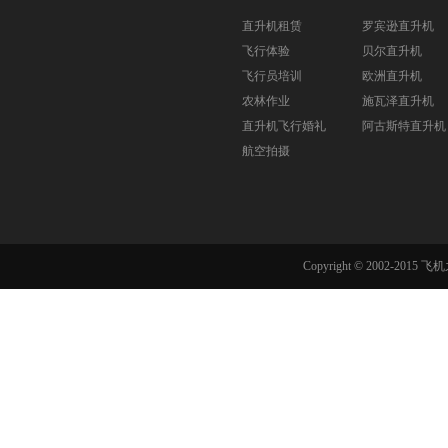
直升机租赁
罗宾逊直升机
飞行体验
贝尔直升机
飞行员培训
欧洲直升机
农林作业
施瓦泽直升机
直升机飞行婚礼
阿古斯特直升机
航空拍摄
Copyright © 2002-201