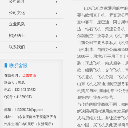
公司简介
山东飞机之家通用航空服
公司文化
要与欧州直升机、罗宾逊公
空中客车、庞巴迪、阿古斯
企业风采
达、钻石飞机、湾流公务机
招贤纳士
尔滨航空工业等各大飞机厂
目前公司主要从事私人飞机
联系我们
飞机制造。自由办公面积15
5000平，用地5万平用于直
装！形成飞机一站式服务，
款，组装飞机，交付飞机，
在线咨询：
点击交谈
飞机登机、飞机分期、飞机
联系人：郭总
山东飞机之家通用航空服务
电话：132-105-35852
机购买与应用顾问,专业公
QQ号：413799253
易等跨行业多种经营。
与传统的职业商家不同，倾
邮箱：413799253@qq.com
解决阻碍国内通用航空发展
地址： 山东省济南市平安南路齐鲁
式与思维方法。并让凌音飞
汽车生活广场D展厅（长清展厅）
在中国，买飞机从此变得简