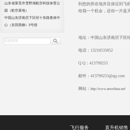
山东省莱芜市雪野湖航空科技体育公
到您的所在地并且保证到飞
园（航空基地）
给我一个机会，还你一片蓝
中国山东济南历下区经十东路奥体中
心（东荷西柳）8号馆
地址：中国山东济南历下区
电话：13210535852
Q Q：413799253
邮件：413799253@qq.com
网站：
http://www.aerochina.net/
飞行服务
直升机销售