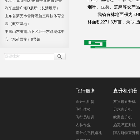
地址： 山东省济南市平安南路齐鲁
烟叶、豆类、芝麻等农产品
汽车生活广场D展厅（长清展厅）
我省有林地面积为5048万
山东省莱芜市雪野湖航空科技体育公
林面积2271.3万亩，为“九
园（航空基地）
中国山东济南历下区经十东路奥体中
心（东荷西柳）8号馆
飞行服务
直升机销售
直升机租赁
罗宾逊直升机
飞行体验
贝尔直升机
飞行员培训
欧洲直升机
农林作业
施瓦泽直升机
直升机飞行婚礼
阿古斯特直升机