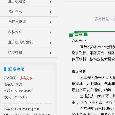
直升机租赁
飞行体验
发布日期：20
飞行员培训
农林作业
农林作业：
直升机飞行婚礼
直升机农林作业进行航空
航空拍摄
巡护飞行、索降灭火、机降
体干物料，按特定技术要求
市场分析：
河南作为第一人口大省、
在线咨询：
点击交谈
播造林、人工降雨、气象和
联系人：郭总
用航空可以在运输、物流、
电话：132-105-35852
全省总人口9800万，其
QQ号：413799253
市，109个（市）县，48个
全省耕地面积11889万
邮箱：413799253@qq.com
的生产基地之一。粮食产量大