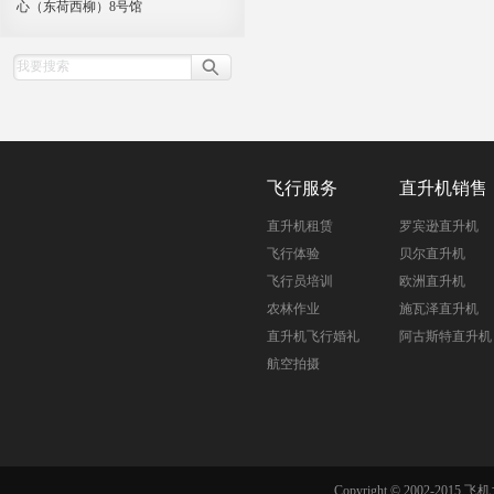
心（东荷西柳）8号馆
飞行服务
直升机销售
直升机租赁
罗宾逊直升机
飞行体验
贝尔直升机
飞行员培训
欧洲直升机
农林作业
施瓦泽直升机
直升机飞行婚礼
阿古斯特直升机
航空拍摄
Copyright © 2002-201